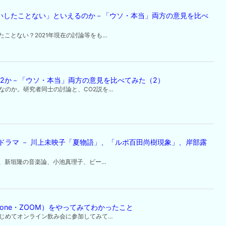
いしたことない」といえるのか－「ウソ・本当」両方の意見を比べ
ことない？2021年現在の討論等をも…
O2か－「ウソ・本当」両方の意見を比べてみた（2）
なのか。研究者同士の討論と、CO2説を…
 本・ドラマ － 川上未映子「夏物語」、「ルポ百田尚樹現象」、岸部露
、新垣隆の音楽論、小池真理子、ビー…
hone・ZOOM）をやってみてわかったこと
ってはじめてオンライン飲み会に参加してみて…