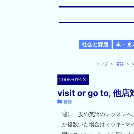
社会と課題
本・ま
トップ
>
言語
>
2005
-
01
-
23
visit or go t
言語
週に一度の英語のレッスンへ
が複数いた場合はミッキ−マ