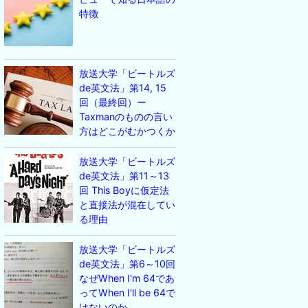
特徴
放送大学「ビートルズ
de英文法」第14, 15
回（最終回）ー
Taxmanのものの言い
方はどこがむかつくか
放送大学「ビートルズ
de英文法」第11～13
回 This Boyに仮定法
と直接法が混在してい
る理由
放送大学「ビートルズ
de英文法」第6～10回
なぜWhen I'm 64であ
ってWhen I'll be 64で
はないのか