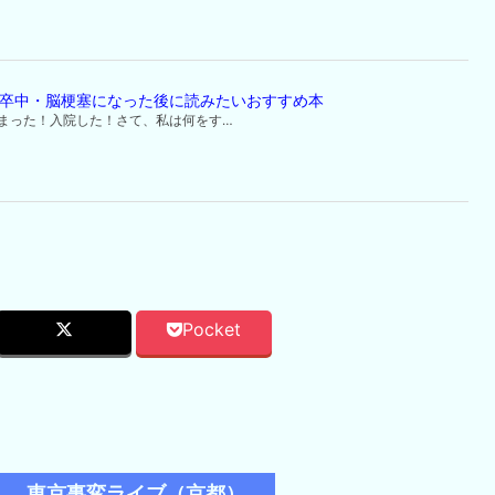
脳卒中・脳梗塞になった後に読みたいおすすめ本
まった！入院した！さて、私は何をす…
Pocket
東京事変ライブ（京都）